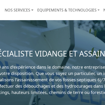
Nouveau Menu Principal
NOS SERVICES
EQUIPEMENTS & TECHNOLOGIES
ÉCIALISTE VIDANGE ET ASSAI
0 ans d'expérience dans le domaine, notre entreprise
otre disposition. Que vous soyez un particulier, un i
réalisons l'assainissement de vos fosses septiques 6j/
ffectuer des débouchages et des hydrocurages dans les
ings, hauteurs limitées, chemins de terre ou forestie