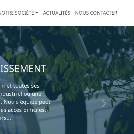
NOTRE SOCIÉTÉ
ACTUALITÉS
NOUS CONTACTER
NISSEMENT
 met toutes ses
ndustriel ou une
7. Notre équipe peut
Suivant
 accès difficiles:
rs...